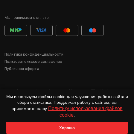
Мы принимаем к оплате:
Политика конфиденциальности
Пользовательское соглашение
Публичная оферта
Адрес:
г. Новосибирск
,
ул. Писарева, 60
,
ТЦ «Баzа»
Мы используем файлы cookie для улучшения работы сайта и
*Деятельность компании Meta Inc. и её продуктов Instagram, Facebook и др.
сбора статистики. Продолжая работу с сайтом, вы
признана в России экстремистской и запрещена.
Политику использования файлов
принимаете нашу
cookie
.
Хорошо
Главная
Каталог
Избранное
Корзина
Войти