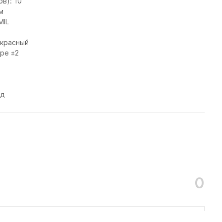
в): 10
м
MIL
 красный
ре ±2
од
0