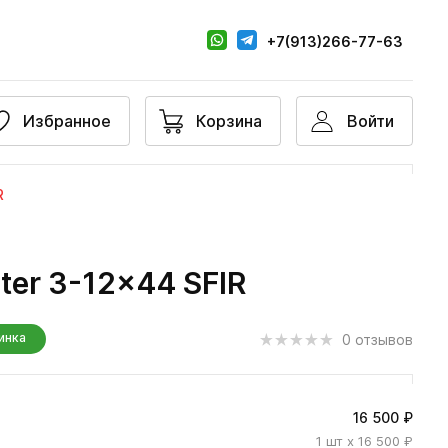
+7(913)266-77-63
Избранное
Корзина
Войти
R
ter 3-12x44 SFIR
инка
0 отзывов
16 500 ₽
1
шт
x 16 500 ₽