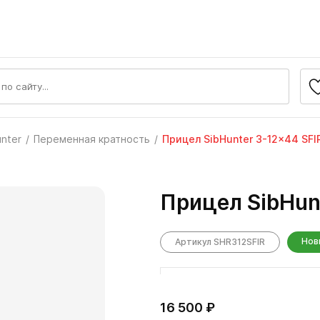
unter
Переменная кратность
Прицел SibHunter 3-12x44 SFI
Прицел SibHun
Нов
Артикул SHR312SFIR
16 500 ₽