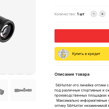
-
+
Количество:
1
шт
Купить в кредит
Описание товара
SibHunter-это линейка оптики
под различные спортивные и ох
производственных площадках к
Максимально информативные се
оптику SibHunter незаменимой