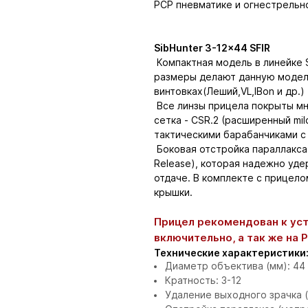
PCP пневматике и огнестрельн
SibHunter 3-12x44 SFIR
Компактная модель в линейке S
размеры делают данную модель
винтовках(Леший,VL,IBon и др.)
Все линзы прицела покрыты м
сетка - CSR.2 (расширенный mil
тактическими барабанчиками с
Боковая отстройка параллакса 
Release), которая надежно уд
отдаче. В комплекте с прицело
крышки.
Прицел рекомендован к уст
включительно, а так же на 
Технические характеристики
Диаметр объектива (мм): 44
Кратность: 3-12
Удаление выходного зрачка (