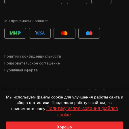
Мы принимаем к оплате:
Политика конфиденциальности
Пользовательское соглашение
Публичная оферта
Адрес:
г. Новосибирск
,
ул. Писарева, 60
,
ТЦ «Баzа»
Мы используем файлы cookie для улучшения работы сайта и
*Деятельность компании Meta Inc. и её продуктов Instagram, Facebook и др.
сбора статистики. Продолжая работу с сайтом, вы
признана в России экстремистской и запрещена.
Политику использования файлов
принимаете нашу
cookie
.
Хорошо