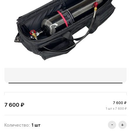
7 600 ₽
7 600 ₽
1
шт
x 7 600 ₽
-
+
Количество:
1
шт