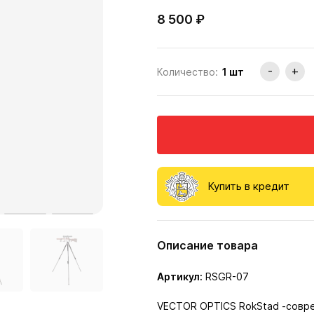
8 500 ₽
-
+
Количество:
1
шт
Купить в кредит
Описание товара
Артикул:
RSGR-07
VECTOR OPTICS RokStad -совре