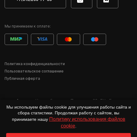
Мы принимаем к оплате:
Политика конфиденциальности
Пользовательское соглашение
Публичная оферта
Адрес:
г. Новосибирск
,
ул. Писарева, 60
,
ТЦ «Баzа»
Мы используем файлы cookie для улучшения работы сайта и
*Деятельность компании Meta Inc. и её продуктов Instagram, Facebook и др.
сбора статистики. Продолжая работу с сайтом, вы
признана в России экстремистской и запрещена.
Политику использования файлов
принимаете нашу
cookie
.