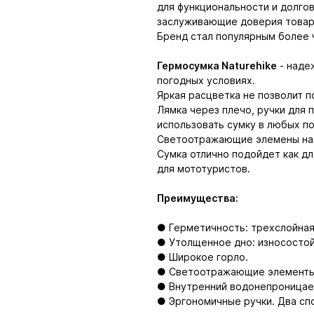
для функциональности и долго
заслуживающие доверия товары
Бренд стал популярным более ч
Гермосумка Naturehike
- наде
погодных условиях.
Яркая расцветка не позволит п
Лямка через плечо, ручки для 
использовать сумку в любых п
Светоотражающие элемены на с
Сумка отлично подойдет как дл
для мототуристов.
Преимущества:
● Герметичность: трехслойная
● Утолщенное дно: износостой
● Широкое горло.
● Светоотражающие элементы
● Внутренний водонепроницаем
● Эргономичные ручки. Два спо