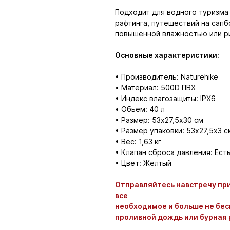
Подходит для водного туризма и
рафтинга, путешествий на сапб
повышенной влажностью или ри
Основные характеристики:
• Производитель: Naturehike
• Материал: 500D ПВХ
• Индекс влагозащиты: IPX6
• Обьем: 40 л
• Размер: 53х27,5х30 см
• Размер упаковки: 53х27,5х3 с
• Вес: 1,63 кг
• Клапан сброса давления: Ест
• Цвет: Желтый
Отправляйтесь навстречу при
все
необходимое и больше не бесп
проливной дождь или бурная 