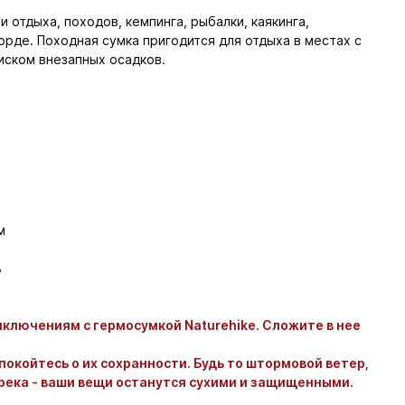
 отдыха, походов, кемпинга, рыбалки, каякинга,
орде. Походная сумка пригодится для отдыха в местах с
ском внезапных осадков.
м
ь
ключениям с гермосумкой Naturehike. Сложите в нее
окойтесь о их сохранности. Будь то штормовой ветер,
река - ваши вещи останутся сухими и защищенными.