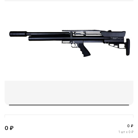
0 ₽
0 ₽
1
шт
x 0 ₽