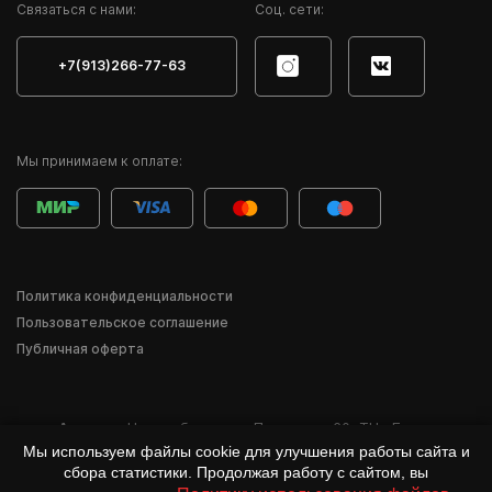
Cвязаться с нами:
Соц. сети:
+7(913)266-77-63
Мы принимаем к оплате:
Политика конфиденциальности
Пользовательское соглашение
Публичная оферта
Адрес:
г. Новосибирск
,
ул. Писарева, 60
,
ТЦ «Баzа»
Мы используем файлы cookie для улучшения работы сайта и
*Деятельность компании Meta Inc. и её продуктов Instagram, Facebook и др.
сбора статистики. Продолжая работу с сайтом, вы
признана в России экстремистской и запрещена.