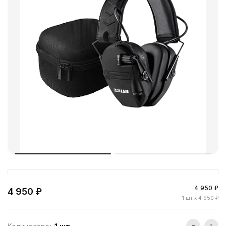
4 950 ₽
4 950 ₽
1
шт
x 4 950 ₽
-
+