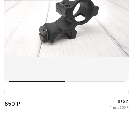
850 ₽
850 ₽
1
шт
x 850 ₽